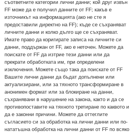
съответните категории лични данни; кой друг извън
FF може да е получил данните от FF; какъв е
източникът на информацията (ако не сте я
предоставили директно на FF); къде се съхраняват
личните данни и колко дълго ще се съхраняват.
Имате право да коригирате записа на личните си
данни, поддържан от FF, ако е неточен. Можете да
поискате от FF да изтрие тези данни или да
прекрати обработката им, при определени
изключения. Можете също така да поискате от FF
Вашите лични данни да бъдат допълнени или
актуализирани, или за тяхното трансформиране в
анонимен формат или за блокиране на данни,
съхранявани в нарушение на закона, както и да се
противопоставите на тяхното третиране по каквото и
да е законни причини. Можете да оттеглите
съгласието си за обработка на лични данни или по-
нататъшна обработка на лични данни от FF по всяко