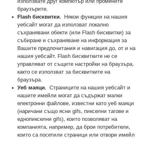
използвате друг компютър или промените
браузърите.
Flash бисквитки.
Някои функции на нашия
уебсайт могат да използват локално
съхранявани обекти (или Flash бисквитки) за
събиране и съхраняване на информация за
Вашите предпочитания и навигация до, от и на
нашия уебсайт. Flash бисквитките не се
управляват от същите настройки на браузъра,
както се използват за бисквитките на
браузъра.
Уеб маяци.
Страниците на нашия уебсайт и
нашите имейли могат да съдържат малки
електронни файлове, известни като уеб маяци
(наричани също ясни gifs, пикселни тагове и
еднопикселни gifs), които позволяват на
компанията, например, да брои потребители,
които са посетили страници или отвори имейл