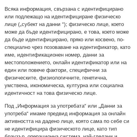
Всяка информация, свързана с идентифицирано
или подлежащо на идентифициране физическо
лице („субект на данни “); физическо лице, което
може да бъде идентифицирано, е това, което може
да бъде идентифицирано, пряко или косвено, по-
специално чрез позоваване на идентификатор, като
име, идентификационен номер, данни за
местоположението, онлайн идентификатор или на
един или повече фактори, специфични за
физическите, физиологичните, генетична,
умствена, икономическа, културна или социална
идентичност на това физическо лице.
Под „Информация за употребата“ или „Данни за
употреба“ имаме предвид информация за онлайн
активността на дадено лице, която сама по себе си
не идентифицира физическото лице, като тип
браузър, операционна система, най-гледани и